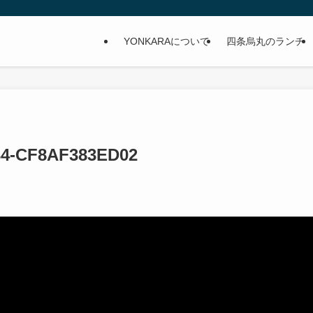
YONKARAについて
四条烏丸のランチ
34-CF8AF383ED02