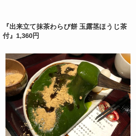
『出来立て抹茶わらび餅 玉露茎ほうじ茶
付』1,360円