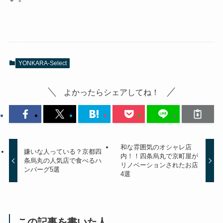
YONKARA-Select
よかったらシェアしてね！
和な雰囲気のオシャレ店
嫌いな人っている？京都四
内！！四条烏丸で京町屋が
条烏丸の人気店で食べるハ
リノベーションされたお店
ンバーグ5選
4選
この記事を書いた人