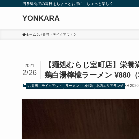
四条烏丸での毎日をちょっとお得に、ちょっと楽しく
YONKARA
ホーム
お弁当・テイクアウト
【麺処むらじ室町店】栄養
2021
2/26
鶏白湯檸檬ラーメン ¥880
202
お弁当・テイクアウト
ラーメン・つけ麺
北西エリアランチ