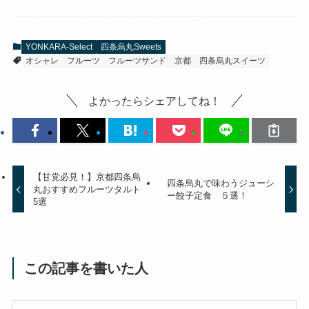
YONKARA-Select
四条烏丸Sweets
オシャレ
フルーツ
フルーツサンド
京都
四条烏丸スイーツ
よかったらシェアしてね！
【甘党必見！】京都四条烏
四条烏丸で味わうジューシ
丸おすすめフルーツタルト
ー餃子定食 ５選！
5選
この記事を書いた人