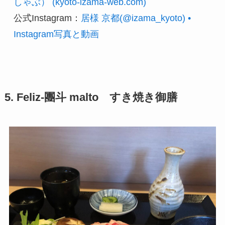
しゃぶ） (kyoto-izama-web.com)
公式Instagram：
居様 京都(@izama_kyoto) • 
Instagram写真と動画
5. Feliz-團斗 malto すき焼き御膳