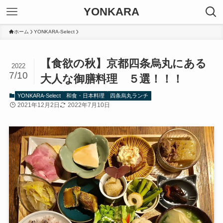
YONKARA
ホーム
YONKARA-Select
【食欲の秋】京都四条烏丸にある
2022
7/10
大人な御膳料理 ５選！！！
YONKARA-Select
和食・日本料理
四条烏丸ランチ
2021年12月2日
2022年7月10日