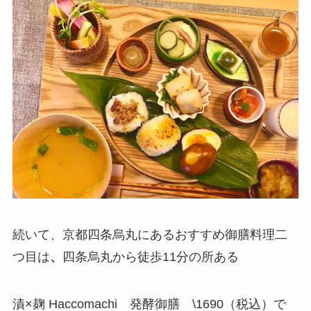
続いて、京都四条烏丸にあるおすすめ御膳料理二
つ目は
、
四条烏丸から徒歩11分の所ある
漬×麹 Haccomachi 発酵御膳 \1690（税込）で