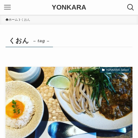
YONKARA
ホーム
くおん
くおん
– tag –
YONKARA-Select