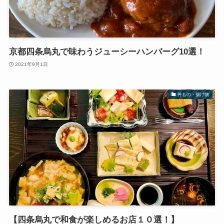
京都四条烏丸で味わうジューシーハンバーグ10選！
2021年9月1日
丼もの・揚げ物
【四条烏丸で和食が楽しめるお店１０選！】