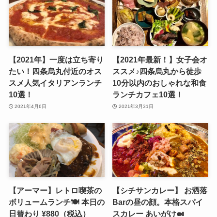
【2021年】一度は立ち寄り
【2021年最新！】女子会オ
たい！四条烏丸付近のオス
ススメ♪四条烏丸から徒歩
スメ人気イタリアンランチ
10分以内のおしゃれな和食
10選！
ランチカフェ10選！
2021年4月6日
2021年3月31日
【アーマー】レトロ喫茶の
【シチサンカレー】 お洒落
ボリュームランチ🍽 本日の
Barの昼の顔。本格スパイ
日替わり ¥880（税込）
スカレー あいがけ🍛