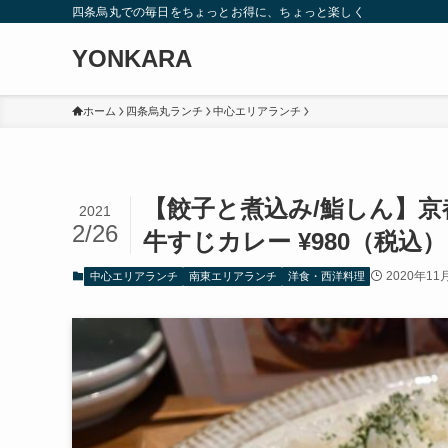
四条烏丸での毎日をちょっとお得に、ちょっと楽しく
YONKARA
ホーム
四条烏丸ランチ
中心エリアランチ
【餃子と煮込み/鮨しん】
2021
2/26
牛すじカレー ¥980（税込）
2020年11
中心エリアランチ
南東エリアランチ
洋食・西洋料理