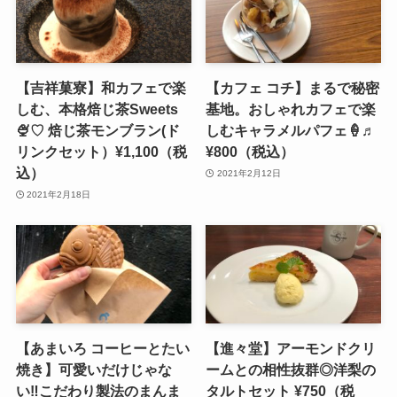
【吉祥菓寮】和カフェで楽
【カフェ コチ】まるで秘密
しむ、本格焙じ茶Sweets
基地。おしゃれカフェで楽
🍨♡ 焙じ茶モンブラン(ド
しむキャラメルパフェ🍦♬
リンクセット）¥1,100（税
¥800（税込）
込）
2021年2月12日
2021年2月18日
【あまいろ コーヒーとたい
【進々堂】アーモンドクリ
焼き】可愛いだけじゃな
ームとの相性抜群◎洋梨の
い‼こだわり製法のまんま
タルトセット ¥750（税