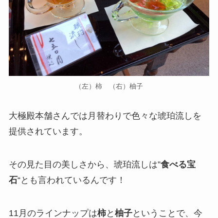
（左）柿 （右）柚子
大極殿本舗さんでは
月替わりで色々な琥珀流しを
提供されています
。
その見た目の美しさから、琥珀流しは”
食べる宝
石
“とも言われているんです！
11月のラインナップは
柿
と
柚子
ということで、今