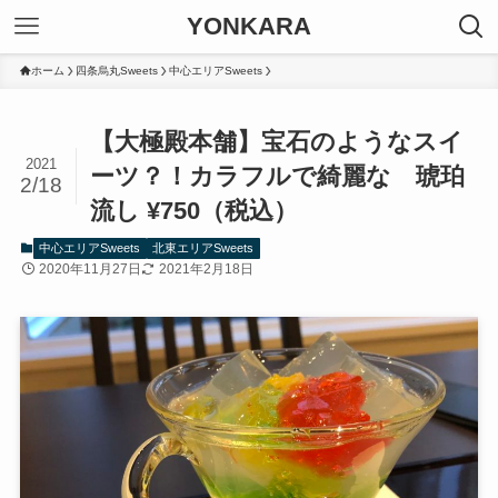
YONKARA
ホーム
四条烏丸Sweets
中心エリアSweets
【大極殿本舗】宝石のようなスイ
2021
ーツ？！カラフルで綺麗な 琥珀
2/18
流し ¥750（税込）
中心エリアSweets
北東エリアSweets
2020年11月27日
2021年2月18日