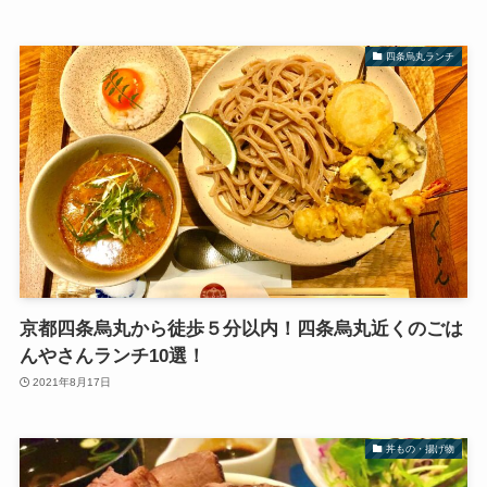
四条烏丸ランチ
京都四条烏丸から徒歩５分以内！四条烏丸近くのごは
んやさんランチ10選！
2021年8月17日
丼もの・揚げ物