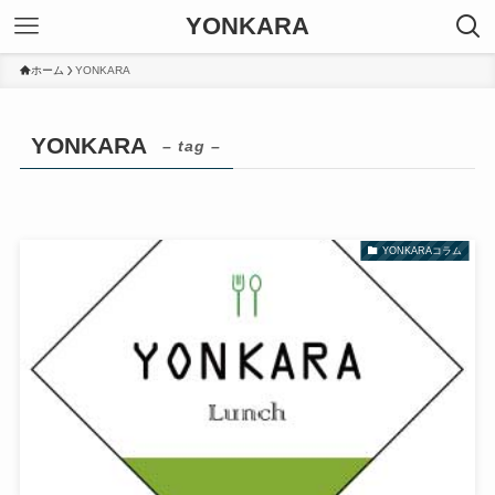
YONKARA
ホーム
YONKARA
YONKARA
– tag –
YONKARAコラム