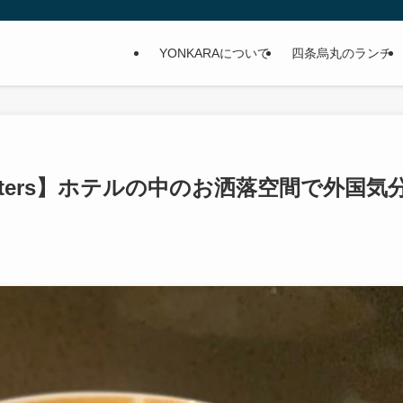
YONKARAについて
四条烏丸のランチ
 Roasters】ホテルの中のお洒落空間で外国気
）