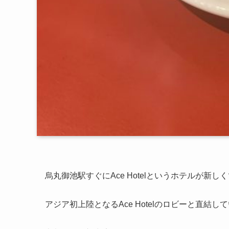
烏丸御池駅すぐにAce Hotelというホテルが新
アジア初上陸となるAce Hotelのロビーと直結