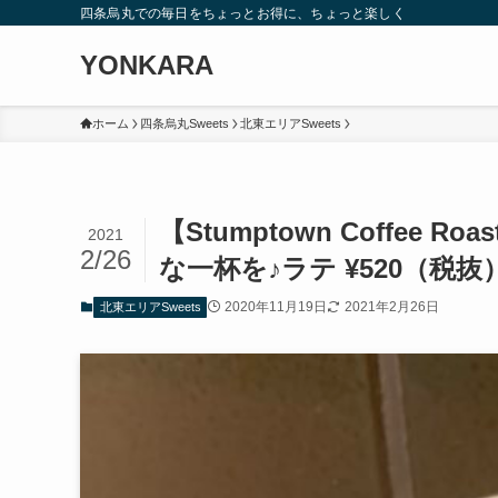
四条烏丸での毎日をちょっとお得に、ちょっと楽しく
YONKARA
ホーム
四条烏丸Sweets
北東エリアSweets
【Stumptown Coffee
2021
2/26
な一杯を♪ラテ ¥520（税抜
2020年11月19日
2021年2月26日
北東エリアSweets