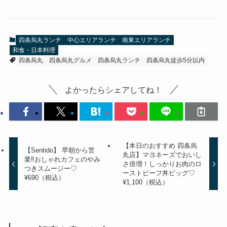
四条烏丸ランチ
中心エリアランチ
南東エリアランチ
和食・日本料理
四条烏丸
四条烏丸グルメ
四条烏丸ランチ
四条烏丸徒歩5分以内
よかったらシェアしてね！
【本日のおすすめ 四条烏
【Sentido】 早朝から営
丸店】マヨネーズでおいし
業‼おしゃれカフェのやみ
さ倍増！しっかりお肉のロ
つきスムージー♡
ーストビーフ丼ビッグ♡
¥690（税込）
¥1,100（税込）