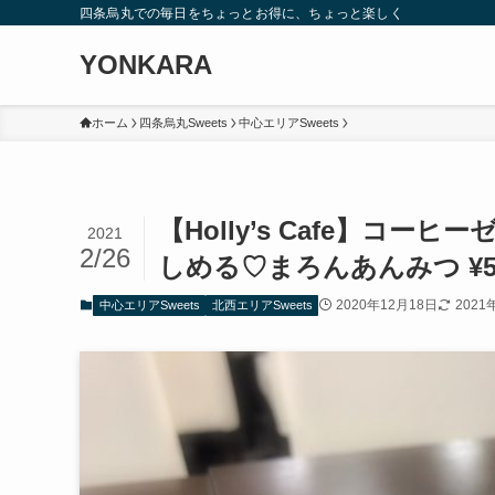
四条烏丸での毎日をちょっとお得に、ちょっと楽しく
YONKARA
ホーム
四条烏丸Sweets
中心エリアSweets
【Holly’s Cafe】コ
2021
2/26
しめる♡まろんあんみつ ¥5
2020年12月18日
2021
中心エリアSweets
北西エリアSweets