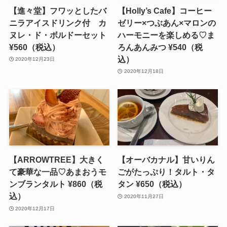
【進々堂】フワッとしたバ
【Holly’s Cafe】コーヒー
ニラアイスドリンク付 カ
ゼリー×つぶあん×マロンの
ヌレ・ド・ボルドーセット
ハーモニーを楽しめる♡ま
¥560（税込）
ろんあんみつ ¥540（税
込）
2020年12月23日
2020年12月18日
【ARROWTREE】大きく
【オーバカナル】甘いりん
て豪華な一品♡あまおうモ
ごがたっぷり！タルト・タ
ンブランタルト ¥860（税
タン ¥650（税込）
込）
2020年11月27日
2020年12月17日