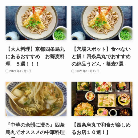
【大人料理】京都四条烏丸
【穴場スポット】食べない
にあるおすすめ お蕎麦料
と損！四条烏丸でおすすめ
理 ５選！！！
の絶品うどん・蕎麦7選
2021年12月2日
2021年10月19日
『中華の余韻に浸る』四条
【四条烏丸で和食が楽しめ
烏丸でオススメの中華料理
るお店１０選！】