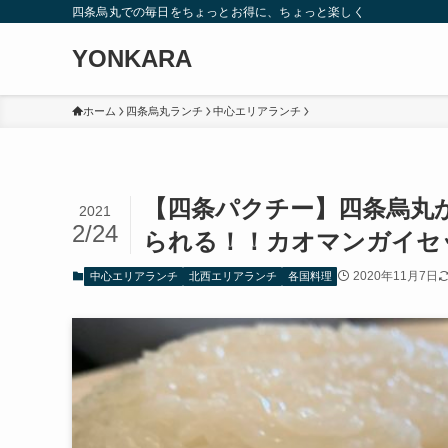
四条烏丸での毎日をちょっとお得に、ちょっと楽しく
YONKARA
ホーム
四条烏丸ランチ
中心エリアランチ
【四条パクチー】四条烏丸
2021
2/24
られる！！カオマンガイセッ
2020年11月7日
中心エリアランチ
北西エリアランチ
各国料理