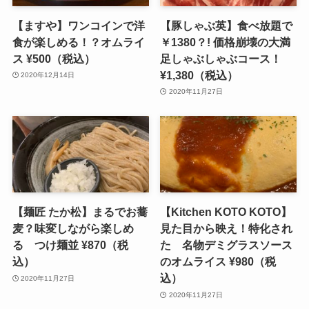
【ますや】ワンコインで洋
【豚しゃぶ英】食べ放題で
食が楽しめる！？オムライ
￥1380？! 価格崩壊の大満
ス ¥500（税込）
足しゃぶしゃぶコース！
¥1,380（税込）
2020年12月14日
2020年11月27日
【麺匠 たか松】まるでお蕎
【Kitchen KOTO KOTO】
麦？味変しながら楽しめ
見た目から映え！特化され
る つけ麺並 ¥870（税
た 名物デミグラスソース
込）
のオムライス ¥980（税
込）
2020年11月27日
2020年11月27日