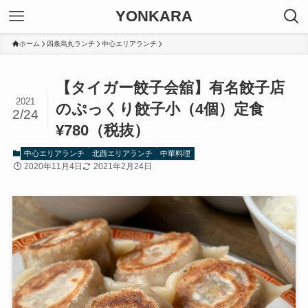
YONKARA
ホーム
四条烏丸ランチ
中心エリアランチ
【タイガー餃子会舘】有名餃子店
2021
のぷっくり餃子小（4個）定食
2/24
¥780（税抜）
中心エリアランチ
北西エリアランチ
中華料理
2020年11月4日
2021年2月24日