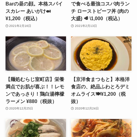
Barの昼の顔。本格スパイ
で食べる最強コスパ肉ラン
スカレー あいがけ🍛
チ ローストビーフ丼 (肉の
¥1,200（税込）
大盛) 🥩 \1,000（税込）
2021年2月16日
2021年2月13日
【麺処むらじ室町店】栄養
【京洋食まつもと】本格洋
満点でお肌が喜ぶ！！レモ
食店の、絶品ふわとろデミ
ンであっさり！鶏白湯檸檬
オムライス🍽¥1,200（税
ラーメン ¥880（税抜）
抜）
2020年12月25日
2020年12月24日