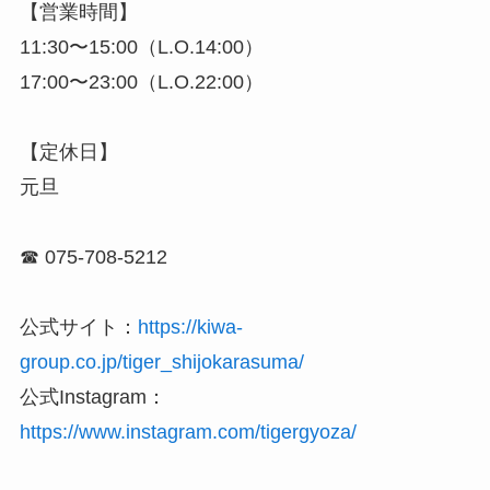
【営業時間】
11:30〜15:00（L.O.14:00）
17:00〜23:00（L.O.22:00）
【定休日】
元旦
☎ 075-708-5212
公式サイト：
https://kiwa-
group.co.jp/tiger_shijokarasuma/
公式Instagram：
https://www.instagram.com/tigergyoza/